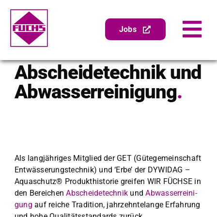
Zum
Inhalt
springen
Jobs
Tog
Nav
Gen­er­alin­spek­tion
Abscheidetechnik und
Abschei­der­wartung
Abwasserreinigung
.
Zube­hör
Pumpenser­vice
Sanierung
Als langjähriges Mit­glied der GET (Gütege­mein­schaft
Unternehmen
Entwässerung­stech­nik) und ‘Erbe’ der DYWIDAG –
Aquaschutz® Pro­duk­this­to­rie greifen WIR FÜCHSE in
den Bere­ichen
Abschei­de­tech­nik
und
Abwasser­reini­
gung
auf reiche Tra­di­tion, jahrzehn­te­lange Erfahrung
und hohe Qual­itäts­stan­dards zurück.