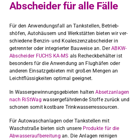
Abscheider für alle Fälle
Für den Anwen­dungs­fall an Tankstellen, Betrieb­
shöfen, Auto­häusern und Werk­stät­ten bieten wir ver­
schiedene Ben­zin- und Koa­leszen­z­ab­schei­der in
getren­nter oder inte­gri­ert­er Bauweise an. Der
ABKW-
Abschei­der FUCHS KA-MS
als Recheck­be­häl­ter ist
beson­ders für die Anwen­dung an Flughäfen oder
anderen Ein­satzge­bi­eten mit großen Men­gen an
Leicht­flüs­sigkeit­en opti­mal geeignet.
In Wassergewin­nungs­ge­bi­eten hal­ten
Abset­zan­la­gen
nach RiSt­Wag
wasserge­fährdende Stoffe zurück und
scho­nen somit kost­bare Trinkwasser­res­sourcen.
Für Autowaschan­la­gen oder Tankstellen mit
Waschstraße bieten sich unsere
Pro­duk­te für die
Abwasser­auf­bere­itung
an. Die Anla­gen reini­gen