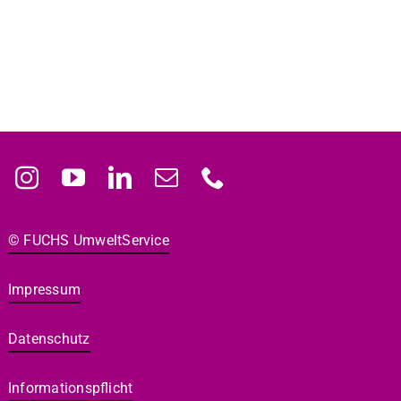
© FUCHS Umwelt­Ser­vice
Impres­sum
Daten­schutz
Infor­ma­tion­spflicht