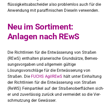
flüs­sigkeitsab­schei­der also prob­lem­los auch für die
Anwen­dung mit paraf­finis­chen Dieseln ver­wen­den.
Neu im Sortiment:
Anlagen nach REwS
Die Richtlin­ien für die Entwässerung von Straßen
(REwS) enthal­ten planer­ische Grund­sätze, Bemes­
sungsvor­gaben und all­ge­mein gültige
Lösungsvorschläge für die Entwässerung von
Straßen. Die
FUCHS AgilREwS
hält unter Ein­hal­tung
der Richtlin­ien für die Entwässerung von Straßen
(ReWS) Fein­par­tikel auf der Straßenober­flächen sich­
er und zuver­läs­sig zurück und ver­mei­det so die Ver­
schmutzung der Gewäss­er.