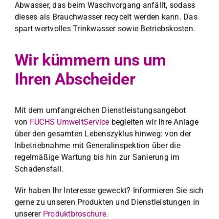
Abwass­er, das beim Waschvor­gang anfällt, sodass
dieses als Brauch­wass­er recycelt wer­den kann. Das
spart wertvolles Trinkwass­er sowie Betrieb­skosten.
Wir kümmern uns um
Ihren Abscheider
Mit dem umfan­gre­ichen Dien­stleis­tungsange­bot
von
FUCHS Umwelt­Ser­vice
begleit­en wir Ihre Anlage
über den gesamten Leben­szyk­lus hin­weg: von der
Inbe­trieb­nahme mit Gen­er­alin­spek­tion über die
regelmäßige Wartung bis hin zur Sanierung im
Schadens­fall.
Wir haben Ihr Inter­esse geweckt? Informieren Sie sich
gerne zu unseren Pro­duk­ten und Dien­stleis­tun­gen in
unser­er
Pro­duk­t­broschüre
.