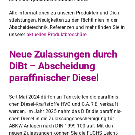
Alle Infor­ma­tio­nen zu unseren Pro­duk­ten und Dien­
stleis­tun­gen, Neuigkeit­en zu den Richtlin­ien in der
Abschei­de­tech­nik, Ref­eren­zen und mehr find­en Sie in
unser­er
aktuellen Pro­duk­t­broschüre
.
Neue Zulassungen durch
DiBt – Abscheidung
paraffinischer Diesel
Seit Mai 2024 dür­fen an Tankstellen die paraf­finis­
chen Diesel-Kraft­stoffe HVO und C.A.R.E. verkauft
wer­den. Im Jahr 2025 nahm das DiBt die paraf­finis­
chen Diesel in die Zulas­sungs­bescheini­gung für
ABKW-Anla­gen nach DIN 1999-100 auf. Mit den
neuen Zulas­sun­gen kön­nen Sie die FUCHS Leicht­