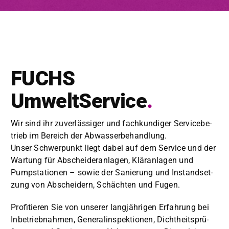
FUCHS
UmweltService
.
Wir sind ihr zuver­läs­siger und fachkundi­ger Ser­vice­be­
trieb im Bere­ich der Abwasser­be­hand­lung.
Unser Schw­er­punkt liegt dabei auf dem Ser­vice und der
Wartung für Abschei­der­an­la­gen, Kläran­la­gen und
Pump­sta­tio­nen – sowie der Sanierung und Instand­set­
zung von Abschei­dern, Schächt­en und Fugen.
Prof­i­tieren Sie von unser­er langjähri­gen Erfahrung bei
Inbe­trieb­nah­men, Gen­er­alin­spek­tio­nen, Dichtheit­sprü­