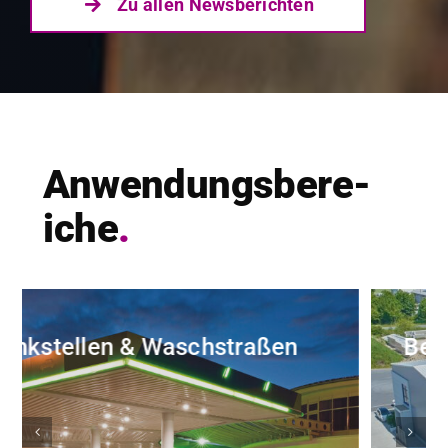
Zu allen News­bericht­en
Anwen­dungs­bere­
iche
.
 & Waschstraßen
Betriebshöfe