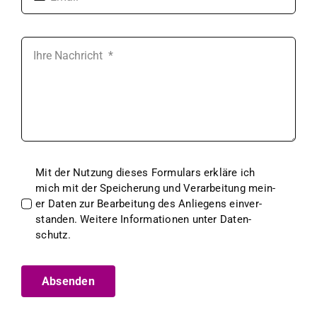
Mit der Nutzung dieses For­mu­la­rs erk­läre ich
mich mit der Spe­icherung und Ver­ar­beitung mein­
er Dat­en zur Bear­beitung des Anliegens ein­ver­
standen. Weit­ere Infor­ma­tio­nen unter Daten­
schutz.
Absenden