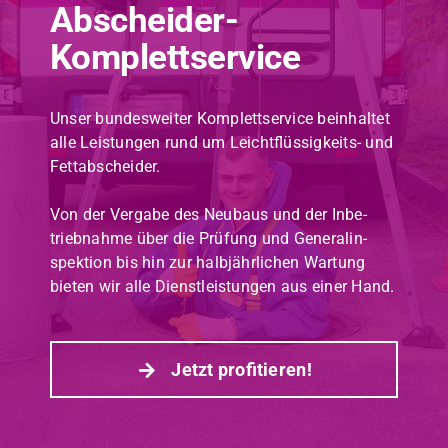
Abscheider-
Komplettservice
Unser bun­desweit­er Kom­plettser­vice bein­hal­tet
alle Leis­tun­gen rund um Leicht­flüs­sigkeits- und
Fet­tab­schei­der.
Von der Ver­gabe des Neubaus und der Inbe­
trieb­nahme über die Prü­fung und Gen­er­alin­
spek­tion bis hin zur hal­b­jährlichen Wartung
bieten wir alle Dien­stleis­tun­gen aus ein­er Hand.
Jet­zt prof­i­tieren!