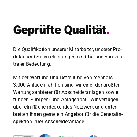
Geprüfte Qual­ität
.
Die Qual­i­fika­tion unser­er Mitar­beit­er, unser­er Pro­
duk­te und Ser­viceleis­tun­gen sind für uns von zen­
traler Bedeu­tung.
Mit der Wartung und Betreu­ung von mehr als
3.000 Anla­gen jährlich sind wir ein­er der größten
Wartungsan­bi­eter für Abschei­der­an­la­gen sowie
für den Pumpen- und Anla­gen­bau. Wir ver­fü­gen
über ein flächen­deck­endes Net­zw­erk und unter­
bre­it­en Ihnen gerne ein Ange­bot für die Gen­er­alin­
spek­tion Ihrer Abschei­der­an­lage.