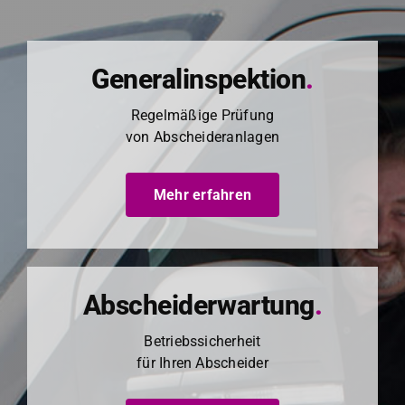
Generalinspektion
.
Regelmäßige Prü­fung
von Abschei­der­an­la­gen
Mehr erfahren
Abscheiderwartung
.
Betrieb­ssicher­heit
für Ihren Abschei­der