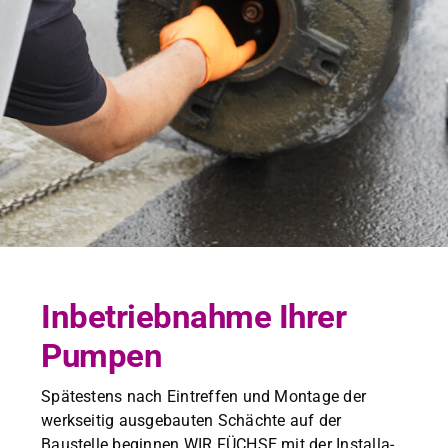
Inbetriebnahme Ihrer
Pumpen
Spätestens nach Ein­tr­e­f­fen und Mon­tage der
werk­seit­ig aus­ge­baut­en Schächte auf der
Baustelle begin­nen WIR FÜCHSE mit der Instal­la­