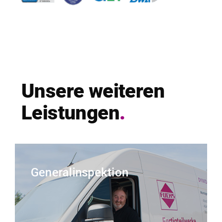
Unsere weit­eren
Leis­tun­gen
.
Generalinspektion