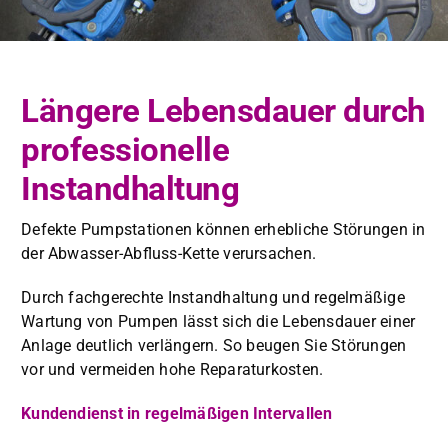
Längere Lebensdauer durch
professionelle
Instandhaltung
Defek­te Pump­sta­tio­nen kön­nen erhe­bliche Störun­gen in
der Abwass­er-Abfluss-Kette verur­sachen.
Durch fachgerechte Instand­hal­tung und regelmäßige
Wartung von Pumpen lässt sich die Lebens­dauer ein­er
Anlage deut­lich ver­längern. So beu­gen Sie Störun­gen
vor und ver­mei­den hohe Reparaturkosten.
Kun­den­di­enst in regelmäßi­gen Inter­vallen