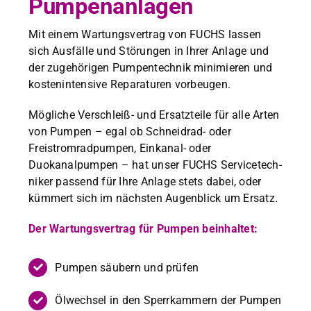
Pumpenanlagen
Mit einem Wartungsver­trag von FUCHS lassen
sich Aus­fälle und Störun­gen in Ihrer Anlage und
der zuge­höri­gen Pumpen­tech­nik min­imieren und
kosten­in­ten­sive Repara­turen vor­beu­gen.
Mögliche Ver­schleiß- und Ersatzteile für alle Arten
von Pumpen – egal ob Schnei­drad- oder
Freistrom­rad­pumpen, Einkanal- oder
Duokanalpumpen – hat unser FUCHS Ser­vicetech­
niker passend für Ihre Anlage stets dabei, oder
küm­mert sich im näch­sten Augen­blick um Ersatz.
Der Wartungsver­trag für Pumpen bein­hal­tet:
Pumpen säu­bern und prüfen
Ölwech­sel in den Sper­rkam­mern der Pumpen