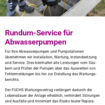
Rundum-Service für
Abwasserpumpen
Für Ihre Abwasser­pumpen und Pump­sta­tio­nen
übernehmen wir Instal­la­tion, Wartung, Instand­set­zung
und Ser­vice. Dies bein­hal­tet alle Leis­tun­gen vom Säu­
bern und Prüfen der Pumpen über das Auswerten von
Fehler­mel­dun­gen bis hin zur Erstel­lung des Wartungs­
berichts.
Der FUCHS Wartungsver­trag ver­längert dadurch die
Lebens­dauer der Anlage erhe­blich, ver­hin­dert Störun­gen
und Aus­fälle und min­imiert das Risiko teur­er Repara­