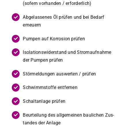
(sofern vorhan­den / erforder­lich)
Abge­lassenes Öl prüfen und bei Bedarf
erneuern
Pumpen auf Kor­ro­sion prüfen
Iso­la­tion­swider­stand und Stro­mauf­nahme
der Pumpen prüfen
Störmel­dun­gen auswerten / prüfen
Schwimm­stoffe ent­fer­nen
Schal­tan­lage prüfen
Beurteilung des all­ge­meinen baulichen Zus­
tandes der Anlage