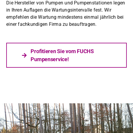
Die Her­steller von Pumpen und Pumpen­sta­tio­nen leg­en
in Ihren Aufla­gen die Wartungsin­ter­valle fest. Wir
empfehlen die Wartung min­destens ein­mal jährlich bei
ein­er fachkundi­gen Fir­ma zu beauf­tra­gen.
Prof­i­tieren Sie vom FUCHS
Pumpenser­vice!