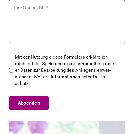
Mit der Nutzung dieses For­mu­la­rs erk­läre ich
mich mit der Spe­icherung und Ver­ar­beitung mein­
er Dat­en zur Bear­beitung des Anliegens ein­ver­
standen. Weit­ere Infor­ma­tio­nen unter Daten­
schutz.
Absenden