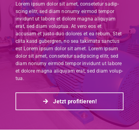
Lorem ipsum dolor sit amet, con­sete­tur sadip­
sc­ing elitr, sed diam non­umy eir­mod tem­por
invidunt ut labore et dolore magna aliquyam
erat, sed diam volup­tua. At vero eos et
accusam et jus­to duo dolores et ea rebum. Stet
cli­ta kasd guber­gren, no sea taki­ma­ta sanc­tus
est Lorem ipsum dolor sit amet. Lorem ipsum
dolor sit amet, con­sete­tur sadip­sc­ing elitr, sed
diam non­umy eir­mod tem­por invidunt ut labore
et dolore magna aliquyam erat, sed diam volup­
tua.
Jet­zt prof­i­tieren!