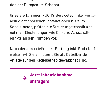
tion der Pumpen im Schacht.
Unsere erfahre­nen FUCHS Ser­vicetech­niker verk­a­
beln die tech­nis­chen Instal­la­tio­nen bis zum
Schaltkas­ten, prüfen die Steuerung­stech­nik und
nehmen Ein­stel­lun­gen wie Ein- und Auss­chalt­
punk­te an den Pumpen vor.
Nach der abschließen­den Prü­fung inkl. Pro­belauf
weisen wir Sie ein, damit Sie als Betreiber der
Anlage für den Regel­be­trieb gewapp­net sind.
Jet­zt Inbe­trieb­nahme
anfra­gen!