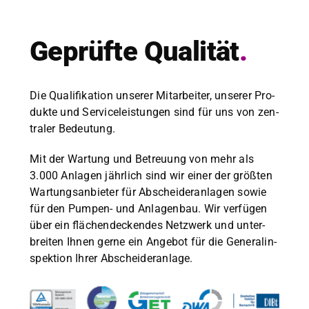
Geprüfte Qual­ität
.
Die Qual­i­fika­tion unser­er Mitar­beit­er, unser­er Pro­
duk­te und Ser­viceleis­tun­gen sind für uns von zen­
traler Bedeu­tung.
Mit der Wartung und Betreu­ung von mehr als
3.000 Anla­gen jährlich sind wir ein­er der größten
Wartungsan­bi­eter für Abschei­der­an­la­gen sowie
für den Pumpen- und Anla­gen­bau. Wir ver­fü­gen
über ein flächen­deck­endes Net­zw­erk und unter­
bre­it­en Ihnen gerne ein Ange­bot für die Gen­er­alin­
spek­tion Ihrer Abschei­der­an­lage.