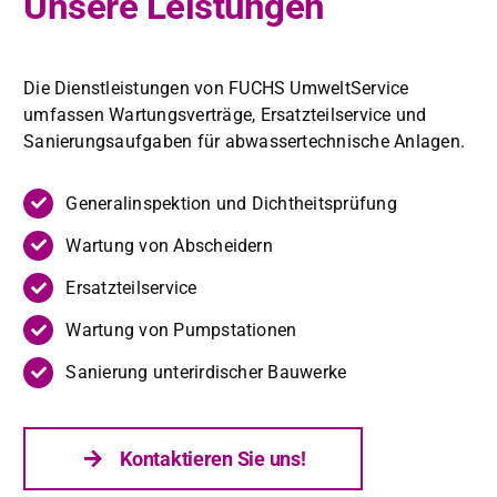
Unsere Leistungen
Die Dien­stleis­tun­gen von FUCHS Umwelt­Ser­vice
umfassen Wartungsverträge, Ersatzteilser­vice und
Sanierungsauf­gaben für abwassertech­nis­che Anla­gen.
Gen­er­alin­spek­tion und Dichtheit­sprü­fung
Wartung von Abschei­dern
Ersatzteilser­vice
Wartung von Pump­sta­tio­nen
Sanierung unterirdis­ch­er Bauw­erke
Kon­tak­tieren Sie uns!