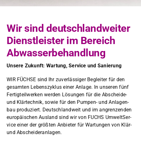
Wir sind deutschlandweiter
Dienstleister im Bereich
Abwasserbehandlung
Unsere Zukun­ft: Wartung, Ser­vice und Sanierung
WIR FÜCHSE sind Ihr zuver­läs­siger Begleit­er für den
gesamten Leben­szyk­lus ein­er Anlage. In unseren fünf
Fer­tigteil­w­erken wer­den Lösun­gen für die Abschei­de-
und Klärtech­nik, sowie für den Pumpen- und Anla­gen­
bau pro­duziert. Deutsch­landweit und im angren­zen­den
europäis­chen Aus­land sind wir von FUCHS Umwelt­Ser­
vice ein­er der größten Anbi­eter für Wartun­gen von Klär-
und Abschei­der­an­la­gen.