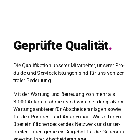
Geprüfte Qual­ität
.
Die Qual­i­fika­tion unser­er Mitar­beit­er, unser­er Pro­
duk­te und Ser­viceleis­tun­gen sind für uns von zen­
traler Bedeu­tung.
Mit der Wartung und Betreu­ung von mehr als
3.000 Anla­gen jährlich sind wir ein­er der größten
Wartungsan­bi­eter für Abschei­der­an­la­gen sowie
für den Pumpen- und Anla­gen­bau. Wir ver­fü­gen
über ein flächen­deck­endes Net­zw­erk und unter­
bre­it­en Ihnen gerne ein Ange­bot für die Gen­er­alin­
spek­tion Ihrer Abschei­der­an­lage.