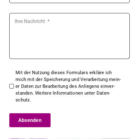
Mit der Nutzung dieses For­mu­la­rs erk­läre ich
mich mit der Spe­icherung und Ver­ar­beitung mein­
er Dat­en zur Bear­beitung des Anliegens ein­ver­
standen. Weit­ere Infor­ma­tio­nen unter Daten­
schutz.
Absenden