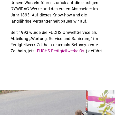
Unsere Wurzeln führen zurück auf die ein­sti­gen
DYWIDAG-Werke und den ersten Abschei­der im
Jahr 1893. Auf dieses Know-how und die
langjährige Ver­gan­gen­heit bauen wir auf.
Seit 1993 wurde die FUCHS Umwelt­Ser­vice als
Abteilung „Wartung, Ser­vice und Sanierung“ im
Fer­tigteil­w­erk Zei­thain (ehe­mals Beton­sys­teme
Zei­thain, jet­zt
FUCHS Fer­tigteil­w­erke Ost
) geführt.