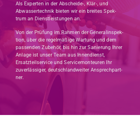
Als Experten in der Abscheide‑, Klär‑, und
Abwassertech­nik bieten wir ein bre­ites Spek­
trum an Dien­stleis­tun­gen an.
Von der Prü­fung im Rah­men der Gen­er­alin­spek­
tion, über die regelmäßige Wartung und dem
passenden Zube­hör, bis hin zur Sanierung Ihrer
Anlage ist unser Team aus Innen­di­enst,
Ersatzteilser­vice und Ser­vice­mon­teuren Ihr
zuver­läs­siger, deutsch­landweit­er Ansprech­part­
ner.