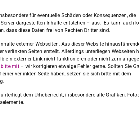
ns­beson­dere für eventuelle Schä­den oder Kon­se­quen­zen, die
erv­er dargestell­ten Inhalte entste­hen – aus. Es kann auch k
, dass diese Dat­en frei von Recht­en Drit­ter sind.
nhalte extern­er Web­seit­en. Aus dieser Web­site hin­aus­führend
ver­link­ten Seit­en erstellt. Allerd­ings unter­liegen Web­seit­en 
alb ein extern­er Link nicht funk­tion­ieren oder nicht zum angeg
bitte mit
– wir kor­rigieren etwaige Fehler gerne. Soll­ten Sie G
ein­er ver­link­ten Seite haben, set­zen sie sich bitte mit dem
g.
ter­liegt dem Urhe­ber­recht, ins­beson­dere alle Grafiken, Fotos
se­le­mente.