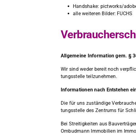
Hand­shake: pictworks/adob
alle weit­eren Bilder: FUCHS
Verbrauchersch
All­ge­meine Infor­ma­tion gem. § 36
Wir sind wed­er bere­it noch verpflich
tungsstelle teilzunehmen.
Infor­ma­tio­nen nach Entste­hen ein
Die für uns zuständi­ge Ver­brauch­er
tungsstelle des Zen­trums für Schli
Bei Stre­it­igkeit­en aus Bau­verträ­
Ombud­mann Immo­bilien im Immo­bi