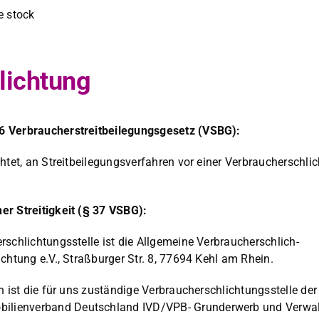
e stock
lichtung
 Ver­brauch­er­stre­it­bei­le­gungs­ge­setz (VSBG):
tet, an Stre­it­bei­le­gungsver­fahren vor ein­er Ver­brauch­er­schlic
­er Stre­it­igkeit (§ 37 VSBG):
­schlich­tungsstelle ist die All­ge­meine Ver­brauch­er­schlich­
ch­tung e.V., Straßburg­er Str. 8, 77694 Kehl am Rhein.
gen ist die für uns zuständi­ge Ver­brauch­er­schlich­tungsstelle der
lien­ver­band Deutsch­land IVD/VPB- Grun­der­werb und Ver­wal