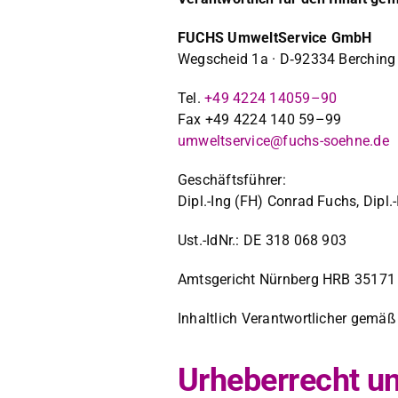
FUCHS Umwelt­Ser­vice GmbH
Wegscheid 1a · D‑92334 Berch­ing
Tel.
+49 4224 14059–90
Fax +49 4224 140 59–99
umweltservice@fuchs-soehne.de
Geschäfts­führer:
Dipl.-Ing (FH) Con­rad Fuchs, Dip
Ust.-IdNr.: DE 318 068 903
Amts­gericht Nürn­berg HRB 35171
Inhaltlich Ver­ant­wortlich­er gemä
Urheberrecht u