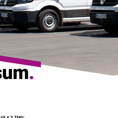
sum
.
emäß § 5 TMG: