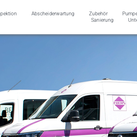
spek­tion
Abschei­der­wartung
Zube­hör
Pumpen
Sanierung
Unt