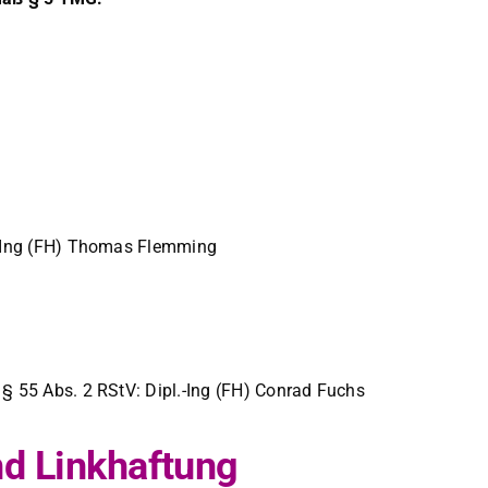
l.-Ing (FH) Thomas Flem­ming
ß § 55 Abs. 2 RStV: Dipl.-Ing (FH) Con­rad Fuchs
nd Linkhaftung