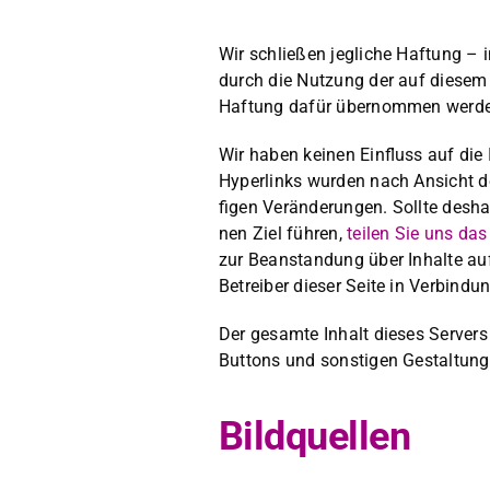
Wir schließen jegliche Haf­tung – i
durch die Nutzung der auf diesem S
Haf­tung dafür über­nom­men wer­den
Wir haben keinen Ein­fluss auf die I
Hyper­links wur­den nach Ansicht der 
fi­gen Verän­derun­gen. Sollte desh
nen Ziel führen,
teilen Sie uns das 
zur Bean­stan­dung über Inhalte auf 
Betreiber dieser Seite in Verbindun
Der gesamte Inhalt dieses Servers un
But­tons und son­sti­gen Gestal­tung
Bildquellen