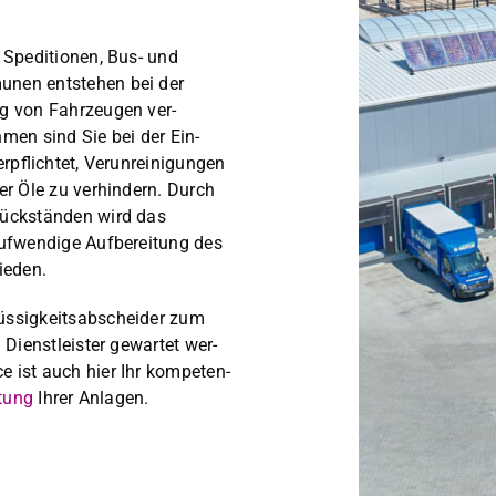
Spedi­tio­nen, Bus- und
unen entste­hen bei der
g von Fahrzeu­gen ver­
men sind Sie bei der Ein­
pflichtet, Verun­reini­gun­gen
r Öle zu ver­hin­dern. Durch
ück­stän­den wird das
fwendi­ge Auf­bere­itung des
ieden.
üs­sigkeitsab­schei­der zum
Dien­stleis­ter gewartet wer­
ist auch hier Ihr kom­pe­ten­
tung
Ihrer Anla­gen.