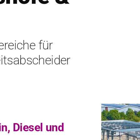
eiche für
eitsabscheider
n, Diesel und