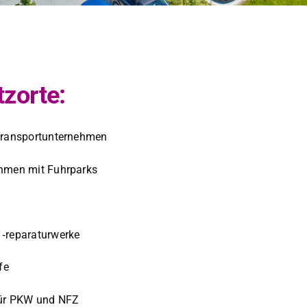
zorte:
Trans­portun­ternehmen
nehmen mit Fuhrparks
‑reparatur­w­erke
fe
n für PKW und NFZ