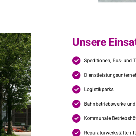
Unsere Einsat
Spedi­tio­nen, Bus- und 
Dien­stleis­tung­sun­ter
Logis­tik­parks
Bahn­be­trieb­swerke und 
Kom­mu­nale Betrieb­shö
Reparatur­w­erk­stät­te