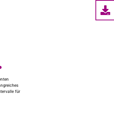
.
en­ten
­gre­ich­es
er­valle für