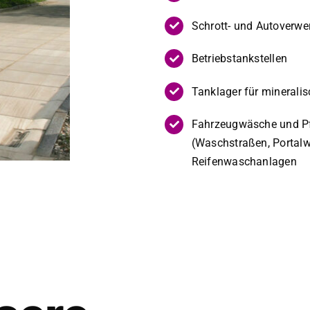
Schrott- und Autover­w­e
Betrieb­stankstellen
Tan­klager für min­er­alis­
Fahrzeug­wäsche und P
(Waschstraßen, Por­tal­
Reifen­waschan­la­gen