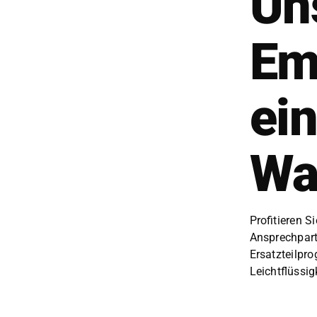
Un
Em
ei
Wa
Prof­i­tieren 
Ansprech­part­
Ersatzteil­pr
Leicht­flüs­si