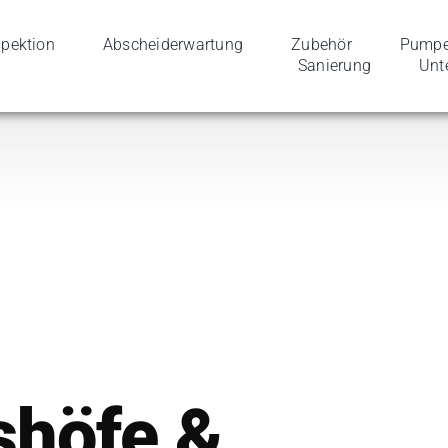
spek­tion
Abschei­der­wartung
Zube­hör
Pumpen
Sanierung
Unt
shöfe &