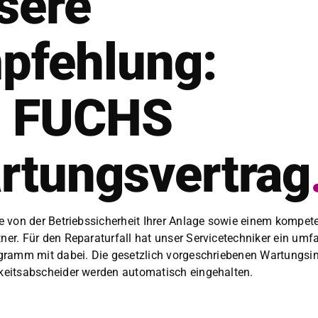
sere
pfehlung:
n FUCHS
rtungsver­trag
Sie von der Betrieb­ssicher­heit Ihrer Anlage sowie einem kom­pe­t
ner. Für den Reparatur­fall hat unser Ser­vicetech­niker ein umfan
o­gramm mit dabei. Die geset­zlich vorgeschriebe­nen Wartungsin­t
gkeitsab­schei­der wer­den automa­tisch einge­hal­ten.