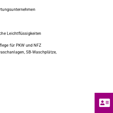
r­tung­sun­ternehmen
che Leicht­flüs­sigkeit­en
flege für PKW und NFZ
waschan­la­gen, SB-Wasch­plätze,