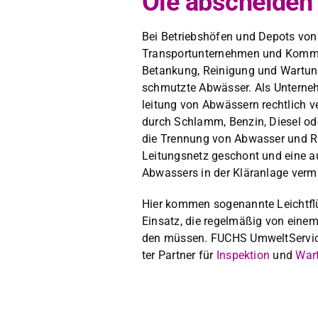
Öle abscheiden
Bei Betrieb­shöfen und Depots von 
Trans­portun­ternehmen und Kom­m
Betankung, Reini­gung und Wartun
schmutzte Abwäss­er. Als Unterneh
leitung von Abwässern rechtlich ver
durch Schlamm, Ben­zin, Diesel ode
die Tren­nung von Abwass­er und R
Leitungsnetz geschont und eine au
Abwassers in der Kläran­lage ver­m
Hier kom­men soge­nan­nte Leicht­fl
Ein­satz, die regelmäßig von einem 
den müssen. FUCHS Umwelt­Ser­vice 
ter Part­ner für
Inspek­tion
und
War