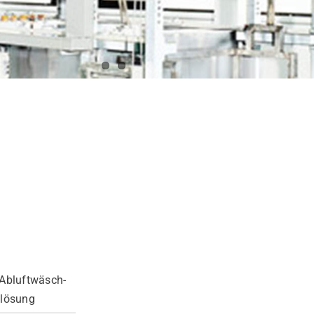
 Abluftwäsch­
tlö­sung