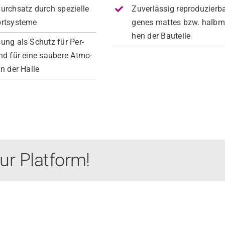
urch­satz durch spezielle
Zuver­läs­sig repro­duzier­
rt­sys­teme
genes mattes bzw. halb­m
hen der Bauteile
sung als Schutz für Per­
und für eine saubere Atmo­
n der Halle
ur Platform!