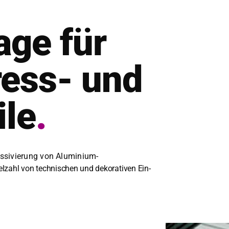
age für
ess- und
ile
.
s­sivierung von Alu­mini­um-
lzahl von tech­nis­chen und deko­ra­tiv­en
Ein­