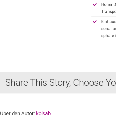
Hoher D
Trans­po
Ein­hau
son­al 
sphäre i
Share This Story, Choose Yo
Über den Autor:
kolsab