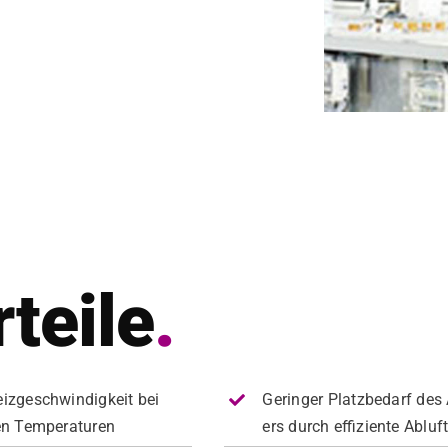
teile
.
izgeschwindigkeit bei
Geringer Platzbe­darf des
en Tem­per­a­turen
ers durch effiziente Abluf