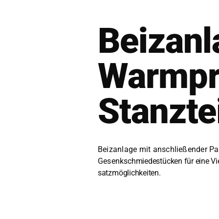
Beizanl
Warmpr
Stanzte
Beizan­lage mit anschließen­der Pa
Gesenk
schmiedestück­en für eine Vie
satzmöglichkeit­en.