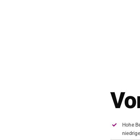
Vor
Hohe Be
niedri­g