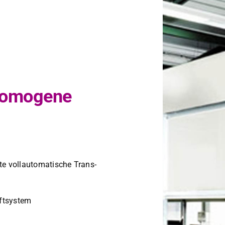
 homogene
te vol­lau­toma­tis­che Trans­
t­sys­tem