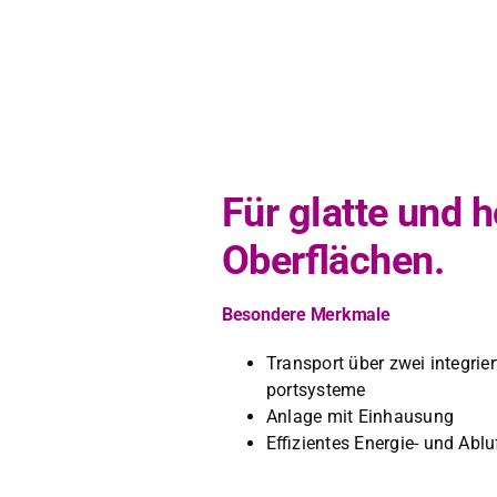
Für glatte und
Oberflächen.
Beson­dere Merk­male
Trans­port über zwei inte­gri­er
port­sys­teme
Anlage mit Ein­hausung
Effizientes Energie- und Abluf