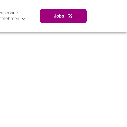
Zurück
Vor
ser­vice
Jobs
ernehmen