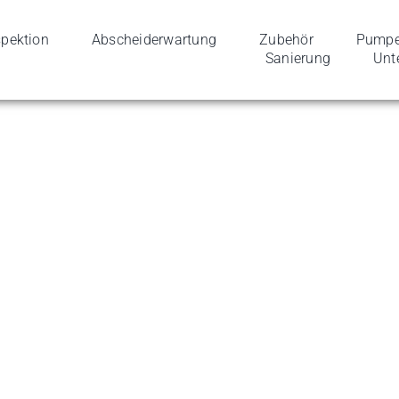
spek­tion
Abschei­der­wartung
Zube­hör
Pumpen
Sanierung
Unt