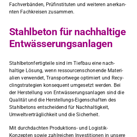
Fachver­bän­den, Prüfin­sti­tuten und weit­eren anerkan­
nten Fachkreisen zusam­men.
Stahlbeton für nachhaltige
Entwässerungsanlagen
Stahlbe­ton­fer­tigteile sind im Tief­bau eine nach­
haltige Lösung, wenn ressourcenscho­nende Mate­ri­
alien ver­wen­det, Trans­portwege opti­miert und Recy­
clingstrate­gien kon­se­quent umge­set­zt wer­den. Bei
der Her­stel­lung von Entwässerungsan­la­gen sind die
Qual­ität und die Her­stel­lungs-Eigen­schaften des
Stahlbe­tons entschei­dend für Nach­haltigkeit,
Umweltverträglichkeit und die Sicher­heit.
Mit durch­dacht­en Pro­duk­tions- und Logis­tik-
Konzepten sowie zahlre­ichen Investi­tio­nen in unsere