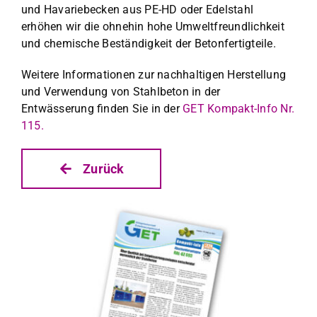
und Havariebeck­en aus PE-HD oder Edel­stahl
erhöhen wir die ohne­hin hohe Umwelt­fre­undlichkeit
und chemis­che Beständigkeit der Beton­fer­tigteile.
Weit­ere Infor­ma­tio­nen zur nach­halti­gen Her­stel­lung
und Ver­wen­dung von Stahlbe­ton in der
Entwässerung find­en Sie in der
GET Kom­pakt-Info Nr.
115.
Zurück