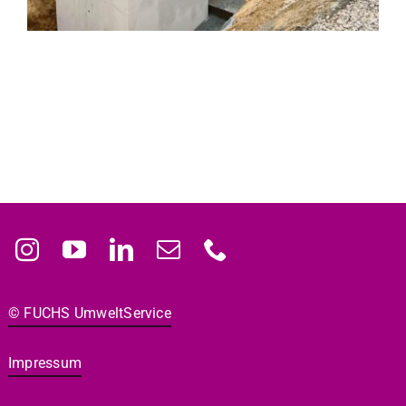
© FUCHS Umwelt­Ser­vice
Impres­sum