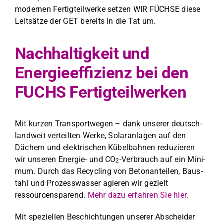
mod­er­nen Fer­tigteil­w­erke set­zen WIR FÜCHSE diese
Leit­sätze der GET bere­its in die Tat um.
Nachhaltigkeit und
Energieeffizienz bei den
FUCHS Fertigteilwerken
Mit kurzen Trans­portwe­gen – dank unser­er deutsch­
landweit verteil­ten Werke, Solaran­la­gen auf den
Däch­ern und elek­trischen Kübel­bah­nen reduzieren
wir unseren Energie- und CO
-Ver­brauch auf ein Min­i­
2
mum. Durch das Recy­cling von Bet­o­nan­teilen, Baus­
tahl und Prozess­wass­er agieren wir gezielt
ressourcens­parend.
Mehr dazu erfahren Sie hier.
Mit speziellen Beschich­tun­gen unser­er Abschei­der