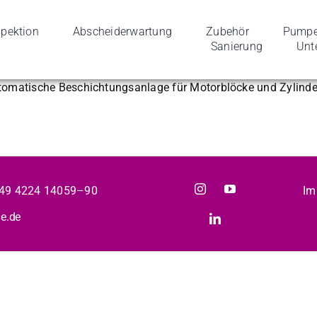
 von Motorblöcken und
spek­tion
Abschei­der­wartung
Zube­hör
Pumpen
Sanierung
Unt
omatische Beschichtungsanlage für Motorblöcke und Zylinder. 
49 4224 14059–90
Im
e.de