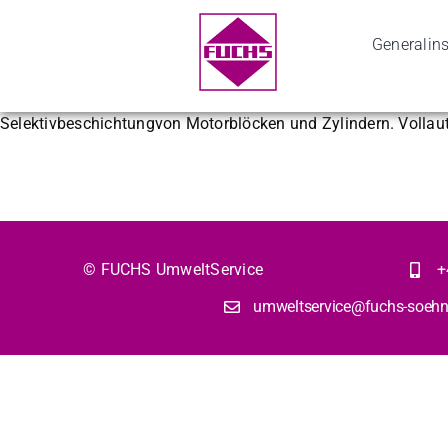
Zum
Inhalt
Selektivbeschichtung
Gen­er­alin­
springen
Selektivbeschichtungvon Motorblöcken und Zylindern. Vollaut
© FUCHS Umwelt­Ser­vice
+
umweltservice@fuchs-soehn