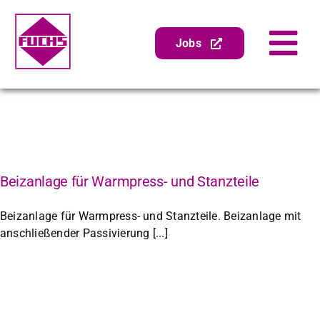
Zum
Inhalt
Geschlossene Gelbbrennanlage mit Absorption
springen
Jobs
Tog
Geschlossene Gelbbrennanlage mit Absorption. Zum
Gelbbrennen von Teilen aus Kupfer [...]
Nav
Gen­er­alin­spek­tion
Abschei­der­wartung
Zube­hör
Pumpenser­vice
Beizanlage für Warmpress- und Stanzteile
Sanierung
Beizanlage für Warmpress- und Stanzteile. Beizanlage mit
anschließender Passivierung [...]
Unternehmen